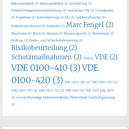
Elektromobilität
(1)
Elektropraktiker
(1)
Erweiterung
(1)
Fehlerlichtbogenschutzeinrichtung
(1)
Geschichte VDE
(1)
Grundgesetz
(1)
Inspektion
(1)
Instandsetzung
(1)
ISO
(1)
Ladebetriebsarten
(1)
Marc Fengel
(2)
Ladeinfrastrukturen
(1)
Leitfaden
(1)
Maschinen
(1)
Norm
(1)
Normen
(1)
Normensprache
(1)
Normentext
(1)
Prüfung
(1)
Risiko- und Sicherheitsbewertung
(1)
Risikobeurteilung
(2)
Schutzmaßnahmen
(2)
VDE
(2)
TAB
(1)
VDE 0100-410
(3)
VDE
0100-420
(3)
VDE 0100-510
(1)
VDE 0100-520
(1)
VDE 0100-530
(1)
VDE 0100-722
(1)
VDE 0105
(1)
VDE 0105 Jahr 1903
(1)
vorschriftsmäßige Elektroinstallation Photovoltaik Leerlaufspannung
(1)