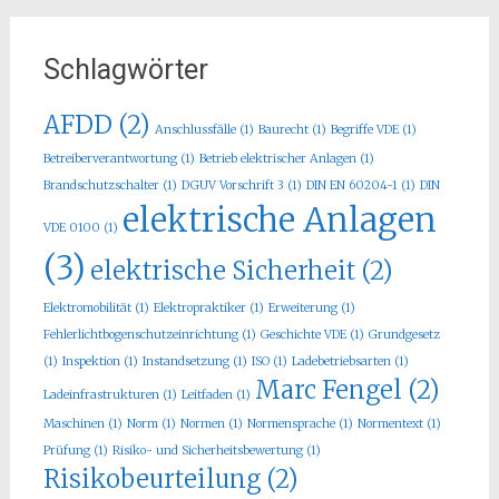
Schlagwörter
AFDD
(2)
Anschlussfälle
(1)
Baurecht
(1)
Begriffe VDE
(1)
Betreiberverantwortung
(1)
Betrieb elektrischer Anlagen
(1)
Brandschutzschalter
(1)
DGUV Vorschrift 3
(1)
DIN EN 60204-1
(1)
DIN
elektrische Anlagen
VDE 0100
(1)
(3)
elektrische Sicherheit
(2)
Elektromobilität
(1)
Elektropraktiker
(1)
Erweiterung
(1)
Fehlerlichtbogenschutzeinrichtung
(1)
Geschichte VDE
(1)
Grundgesetz
(1)
Inspektion
(1)
Instandsetzung
(1)
ISO
(1)
Ladebetriebsarten
(1)
Marc Fengel
(2)
Ladeinfrastrukturen
(1)
Leitfaden
(1)
Maschinen
(1)
Norm
(1)
Normen
(1)
Normensprache
(1)
Normentext
(1)
Prüfung
(1)
Risiko- und Sicherheitsbewertung
(1)
Risikobeurteilung
(2)