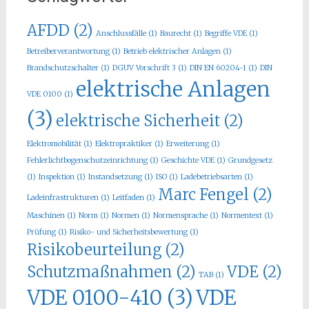
AFDD
(2)
Anschlussfälle
(1)
Baurecht
(1)
Begriffe VDE
(1)
Betreiberverantwortung
(1)
Betrieb elektrischer Anlagen
(1)
Brandschutzschalter
(1)
DGUV Vorschrift 3
(1)
DIN EN 60204-1
(1)
DIN
elektrische Anlagen
VDE 0100
(1)
(3)
elektrische Sicherheit
(2)
Elektromobilität
(1)
Elektropraktiker
(1)
Erweiterung
(1)
Fehlerlichtbogenschutzeinrichtung
(1)
Geschichte VDE
(1)
Grundgesetz
(1)
Inspektion
(1)
Instandsetzung
(1)
ISO
(1)
Ladebetriebsarten
(1)
Marc Fengel
(2)
Ladeinfrastrukturen
(1)
Leitfaden
(1)
Maschinen
(1)
Norm
(1)
Normen
(1)
Normensprache
(1)
Normentext
(1)
Prüfung
(1)
Risiko- und Sicherheitsbewertung
(1)
Risikobeurteilung
(2)
Schutzmaßnahmen
(2)
VDE
(2)
TAB
(1)
VDE 0100-410
(3)
VDE