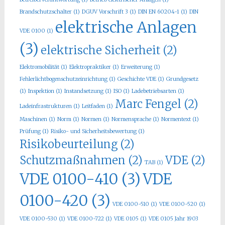
Brandschutzschalter
(1)
DGUV Vorschrift 3
(1)
DIN EN 60204-1
(1)
DIN
elektrische Anlagen
VDE 0100
(1)
(3)
elektrische Sicherheit
(2)
Elektromobilität
(1)
Elektropraktiker
(1)
Erweiterung
(1)
Fehlerlichtbogenschutzeinrichtung
(1)
Geschichte VDE
(1)
Grundgesetz
(1)
Inspektion
(1)
Instandsetzung
(1)
ISO
(1)
Ladebetriebsarten
(1)
Marc Fengel
(2)
Ladeinfrastrukturen
(1)
Leitfaden
(1)
Maschinen
(1)
Norm
(1)
Normen
(1)
Normensprache
(1)
Normentext
(1)
Prüfung
(1)
Risiko- und Sicherheitsbewertung
(1)
Risikobeurteilung
(2)
Schutzmaßnahmen
(2)
VDE
(2)
TAB
(1)
VDE 0100-410
(3)
VDE
0100-420
(3)
VDE 0100-510
(1)
VDE 0100-520
(1)
VDE 0100-530
(1)
VDE 0100-722
(1)
VDE 0105
(1)
VDE 0105 Jahr 1903