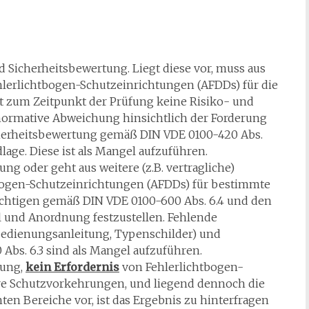
d Sicherheitsbewertung. Liegt diese vor, muss aus
lerlichtbogen-Schutzeinrichtungen (AFDDs) für die
 zum Zeitpunkt der Prüfung keine Risiko- und
 normative Abweichung hinsichtlich der Forderung
cherheitsbewertung gemäß DIN VDE 0100-420 Abs.
lage. Diese ist als Mangel aufzuführen.
ng oder geht aus weitere (z.B. vertragliche)
tbogen-Schutzeinrichtungen (AFDDs) für bestimmte
sichtigen gemäß DIN VDE 0100-600 Abs. 6.4 und den
l und Anordnung festzustellen. Fehlende
Bedienungsanleitung, Typenschilder) und
s. 6.3 sind als Mangel aufzuführen.
tung,
kein Erfordernis
von Fehlerlichtbogen-
re Schutzvorkehrungen, und liegend dennoch die
en Bereiche vor, ist das Ergebnis zu hinterfragen