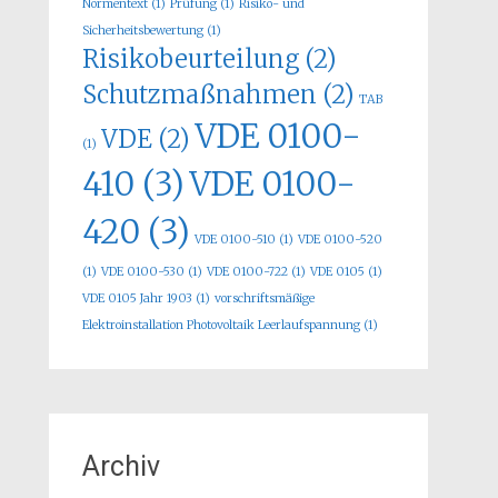
Normentext
(1)
Prüfung
(1)
Risiko- und
Sicherheitsbewertung
(1)
Risikobeurteilung
(2)
Schutzmaßnahmen
(2)
TAB
VDE 0100-
VDE
(2)
(1)
410
(3)
VDE 0100-
420
(3)
VDE 0100-510
(1)
VDE 0100-520
(1)
VDE 0100-530
(1)
VDE 0100-722
(1)
VDE 0105
(1)
VDE 0105 Jahr 1903
(1)
vorschriftsmäßige
Elektroinstallation Photovoltaik Leerlaufspannung
(1)
Archiv