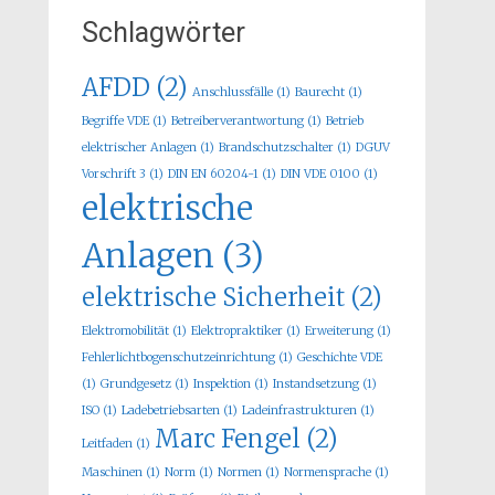
Schlagwörter
AFDD
(2)
Anschlussfälle
(1)
Baurecht
(1)
Begriffe VDE
(1)
Betreiberverantwortung
(1)
Betrieb
elektrischer Anlagen
(1)
Brandschutzschalter
(1)
DGUV
Vorschrift 3
(1)
DIN EN 60204-1
(1)
DIN VDE 0100
(1)
elektrische
Anlagen
(3)
elektrische Sicherheit
(2)
Elektromobilität
(1)
Elektropraktiker
(1)
Erweiterung
(1)
Fehlerlichtbogenschutzeinrichtung
(1)
Geschichte VDE
(1)
Grundgesetz
(1)
Inspektion
(1)
Instandsetzung
(1)
ISO
(1)
Ladebetriebsarten
(1)
Ladeinfrastrukturen
(1)
Marc Fengel
(2)
Leitfaden
(1)
Maschinen
(1)
Norm
(1)
Normen
(1)
Normensprache
(1)