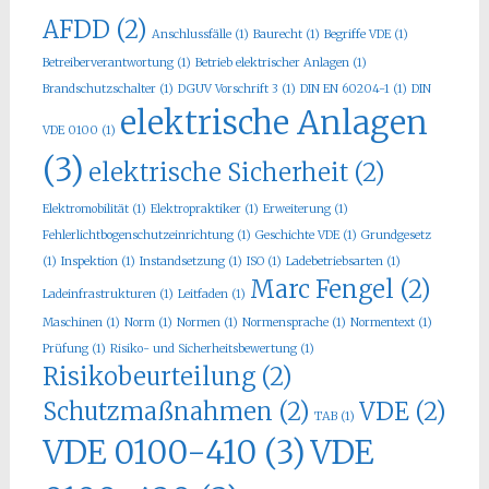
AFDD
(2)
Anschlussfälle
(1)
Baurecht
(1)
Begriffe VDE
(1)
Betreiberverantwortung
(1)
Betrieb elektrischer Anlagen
(1)
Brandschutzschalter
(1)
DGUV Vorschrift 3
(1)
DIN EN 60204-1
(1)
DIN
elektrische Anlagen
VDE 0100
(1)
(3)
elektrische Sicherheit
(2)
Elektromobilität
(1)
Elektropraktiker
(1)
Erweiterung
(1)
Fehlerlichtbogenschutzeinrichtung
(1)
Geschichte VDE
(1)
Grundgesetz
(1)
Inspektion
(1)
Instandsetzung
(1)
ISO
(1)
Ladebetriebsarten
(1)
Marc Fengel
(2)
Ladeinfrastrukturen
(1)
Leitfaden
(1)
Maschinen
(1)
Norm
(1)
Normen
(1)
Normensprache
(1)
Normentext
(1)
Prüfung
(1)
Risiko- und Sicherheitsbewertung
(1)
Risikobeurteilung
(2)
Schutzmaßnahmen
(2)
VDE
(2)
TAB
(1)
VDE 0100-410
(3)
VDE