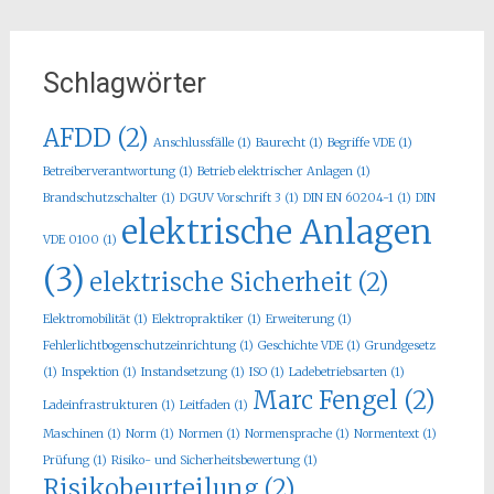
Schlagwörter
AFDD
(2)
Anschlussfälle
(1)
Baurecht
(1)
Begriffe VDE
(1)
Betreiberverantwortung
(1)
Betrieb elektrischer Anlagen
(1)
Brandschutzschalter
(1)
DGUV Vorschrift 3
(1)
DIN EN 60204-1
(1)
DIN
elektrische Anlagen
VDE 0100
(1)
(3)
elektrische Sicherheit
(2)
Elektromobilität
(1)
Elektropraktiker
(1)
Erweiterung
(1)
Fehlerlichtbogenschutzeinrichtung
(1)
Geschichte VDE
(1)
Grundgesetz
(1)
Inspektion
(1)
Instandsetzung
(1)
ISO
(1)
Ladebetriebsarten
(1)
Marc Fengel
(2)
Ladeinfrastrukturen
(1)
Leitfaden
(1)
Maschinen
(1)
Norm
(1)
Normen
(1)
Normensprache
(1)
Normentext
(1)
Prüfung
(1)
Risiko- und Sicherheitsbewertung
(1)
Risikobeurteilung
(2)