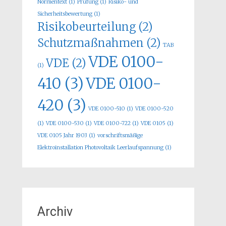
Normentext
(1)
Prüfung
(1)
Risiko- und
Sicherheitsbewertung
(1)
Risikobeurteilung
(2)
Schutzmaßnahmen
(2)
TAB
VDE 0100-
VDE
(2)
(1)
410
(3)
VDE 0100-
420
(3)
VDE 0100-510
(1)
VDE 0100-520
(1)
VDE 0100-530
(1)
VDE 0100-722
(1)
VDE 0105
(1)
VDE 0105 Jahr 1903
(1)
vorschriftsmäßige
Elektroinstallation Photovoltaik Leerlaufspannung
(1)
Archiv