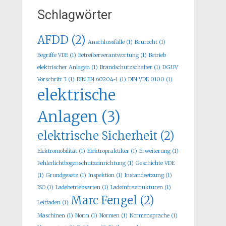
Schlagwörter
AFDD
(2)
Anschlussfälle
(1)
Baurecht
(1)
Begriffe VDE
(1)
Betreiberverantwortung
(1)
Betrieb
elektrischer Anlagen
(1)
Brandschutzschalter
(1)
DGUV
Vorschrift 3
(1)
DIN EN 60204-1
(1)
DIN VDE 0100
(1)
elektrische
Anlagen
(3)
elektrische Sicherheit
(2)
Elektromobilität
(1)
Elektropraktiker
(1)
Erweiterung
(1)
Fehlerlichtbogenschutzeinrichtung
(1)
Geschichte VDE
(1)
Grundgesetz
(1)
Inspektion
(1)
Instandsetzung
(1)
ISO
(1)
Ladebetriebsarten
(1)
Ladeinfrastrukturen
(1)
Marc Fengel
(2)
Leitfaden
(1)
Maschinen
(1)
Norm
(1)
Normen
(1)
Normensprache
(1)