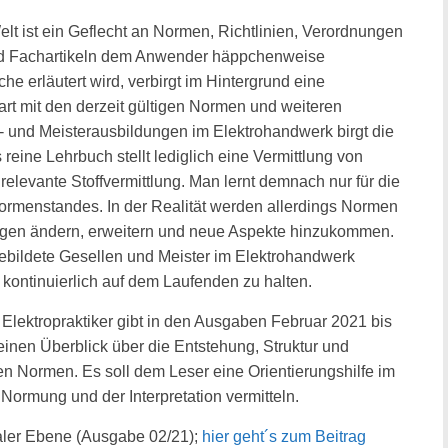
lt ist ein Geflecht an Normen, Richtlinien, Verordnungen
nd Fachartikeln dem Anwender häppchenweise
e erläutert wird, verbirgt im Hintergrund eine
rt mit den derzeit gültigen Normen und weiteren
 und Meisterausbildungen im Elektrohandwerk birgt die
reine Lehrbuch stellt lediglich eine Vermittlung von
relevante Stoffvermittlung. Man lernt demnach nur für die
rmenstandes. In der Realität werden allerdings Normen
ungen ändern, erweitern und neue Aspekte hinzukommen.
ebildete Gesellen und Meister im Elektrohandwerk
kontinuierlich auf dem Laufenden zu halten.
t Elektropraktiker gibt in den Ausgaben Februar 2021 bis
inen Überblick über die Entstehung, Struktur und
n Normen. Es soll dem Leser eine Orientierungshilfe im
rmung und der Interpretation vermitteln.
naler Ebene (Ausgabe 02/21);
hier geht´s zum Beitrag