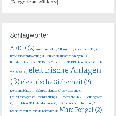
Kategorie
Schlagwörter
AFDD
(2)
Anschlussfälle
(1)
Baurecht
(1)
Begriffe VDE
(1)
Betreiberverantwortung
(1)
Betrieb elektrischer Anlagen
(1)
Brandschutzschalter
(1)
DGUV Vorschrift 3
(1)
DIN EN 60204-1
(1)
DIN
elektrische Anlagen
VDE 0100
(1)
(3)
elektrische Sicherheit
(2)
Elektromobilität
(1)
Elektropraktiker
(1)
Erweiterung
(1)
Fehlerlichtbogenschutzeinrichtung
(1)
Geschichte VDE
(1)
Grundgesetz
(1)
Inspektion
(1)
Instandsetzung
(1)
ISO
(1)
Ladebetriebsarten
(1)
Marc Fengel
(2)
Ladeinfrastrukturen
(1)
Leitfaden
(1)