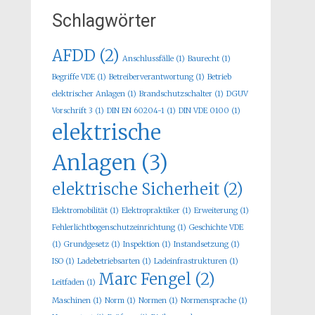
Schlagwörter
AFDD
(2)
Anschlussfälle
(1)
Baurecht
(1)
Begriffe VDE
(1)
Betreiberverantwortung
(1)
Betrieb
elektrischer Anlagen
(1)
Brandschutzschalter
(1)
DGUV
Vorschrift 3
(1)
DIN EN 60204-1
(1)
DIN VDE 0100
(1)
elektrische
Anlagen
(3)
elektrische Sicherheit
(2)
Elektromobilität
(1)
Elektropraktiker
(1)
Erweiterung
(1)
Fehlerlichtbogenschutzeinrichtung
(1)
Geschichte VDE
(1)
Grundgesetz
(1)
Inspektion
(1)
Instandsetzung
(1)
ISO
(1)
Ladebetriebsarten
(1)
Ladeinfrastrukturen
(1)
Marc Fengel
(2)
Leitfaden
(1)
Maschinen
(1)
Norm
(1)
Normen
(1)
Normensprache
(1)