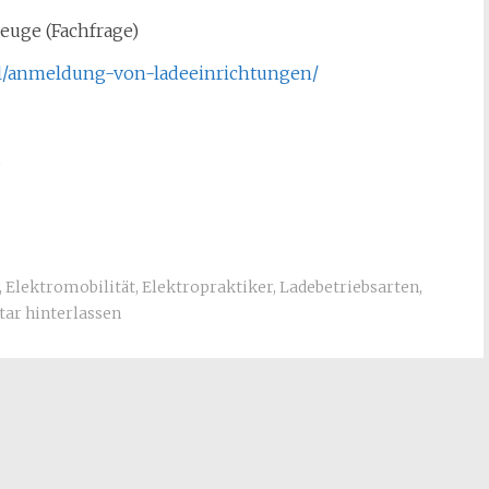
euge (Fachfrage)
kel/anmeldung-von-ladeeinrichtungen/
.
,
Elektromobilität
,
Elektropraktiker
,
Ladebetriebsarten
,
r hinterlassen