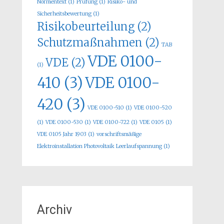
Normentext
(1)
Prüfung
(1)
Risiko- und
Sicherheitsbewertung
(1)
Risikobeurteilung
(2)
Schutzmaßnahmen
(2)
TAB
VDE 0100-
VDE
(2)
(1)
410
(3)
VDE 0100-
420
(3)
VDE 0100-510
(1)
VDE 0100-520
(1)
VDE 0100-530
(1)
VDE 0100-722
(1)
VDE 0105
(1)
VDE 0105 Jahr 1903
(1)
vorschriftsmäßige
Elektroinstallation Photovoltaik Leerlaufspannung
(1)
Archiv